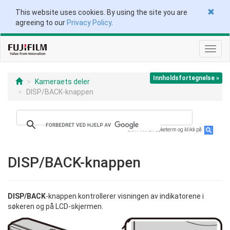
This website uses cookies. By using the site you are
agreeing to our
Privacy Policy
.
Veksl
navig
Innholdsfortegnelse »
Kameraets deler
DISP/BACK-knappen
Skriv inn en søketerm og klikk på
.
DISP/BACK-knappen
DISP/BACK
-knappen kontrollerer visningen av indikatorene i
søkeren og på LCD-skjermen.