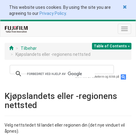
This website uses cookies. By using the site you are
agreeing to our
Privacy Policy
.
Veksl
navig
Table of Contents »
Tilbehør
Kjøpslandets eller -regionens nettsted
Skriv inn en søketerm og klikk på
.
Kjøpslandets eller -regionens
nettsted
Velg nettstedet til landet eller regionen din (det nye vinduet vil
åpnes).