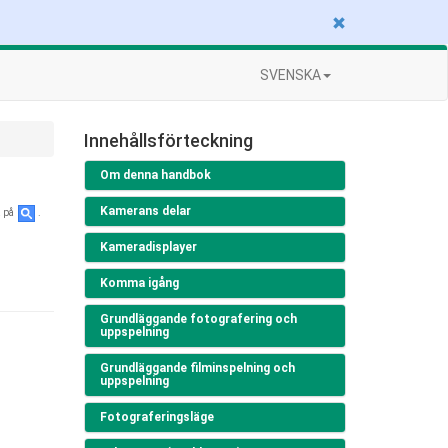
SVENSKA
Innehållsförteckning
Om denna handbok
Kamerans delar
a på
.
Kameradisplayer
Komma igång
Grundläggande fotografering och
uppspelning
Grundläggande filminspelning och
uppspelning
Fotograferingsläge