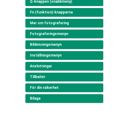
Q-knappen (snabbmeny)
Fn (funktion)-knapparna
Mer om fotografering
Fotograferingsmenyn
Bildvisningsmenyn
Inställningsmenyn
Anslutningar
Tillbehör
För din säkerhet
Bilaga