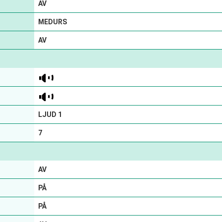
AV
MEDURS
AV
LJUD 1
7
AV
PÅ
PÅ