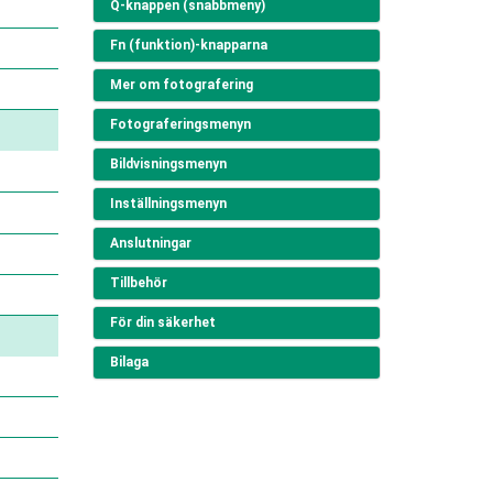
Q-knappen (snabbmeny)
Fn (funktion)-knapparna
Mer om fotografering
Fotograferingsmenyn
Bildvisningsmenyn
Inställningsmenyn
Anslutningar
Tillbehör
För din säkerhet
Bilaga