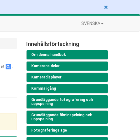
SVENSKA
Innehållsförteckning
Om denna handbok
Kamerans delar
a på
.
Kameradisplayer
Komma igång
Grundläggande fotografering och
uppspelning
Grundläggande filminspelning och
uppspelning
Fotograferingsläge