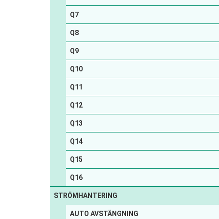
Q7
Q8
Q9
Q10
Q11
Q12
Q13
Q14
Q15
Q16
STRÖMHANTERING
AUTO AVSTÄNGNING