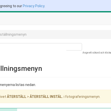
agreeing to our
Privacy Policy
.
inställningsmenyn
Ange ett sökord och klick
tällningsmenyn
smenyerna listas nedan.
tivet
ÅTERSTÄLL
>
ÅTERSTÄLL INSTÄL.
i fotograferingsmenyn.