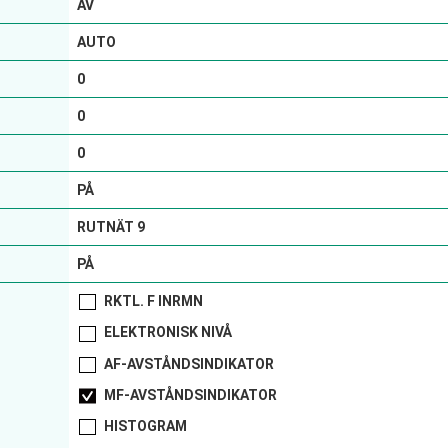
AV
AUTO
0
0
0
PÅ
RUTNÄT 9
PÅ
RKTL. F INRMN
ELEKTRONISK NIVÅ
AF-AVSTÅNDSINDIKATOR
MF-AVSTÅNDSINDIKATOR
HISTOGRAM