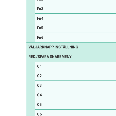
Fn3
Fn4
Fn5
Fn6
VÄLJARKNAPP INSTÄLLNING
RED./SPARA SNABBMENY
Q1
Q2
Q3
Q4
Q5
Q6