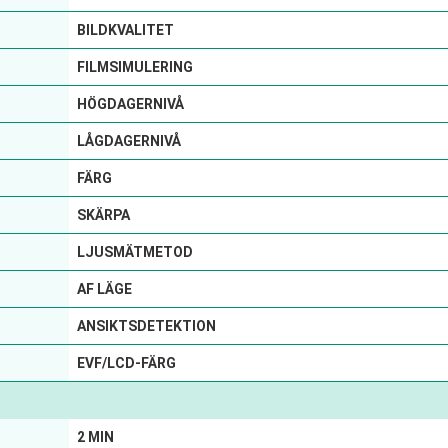
BILDKVALITET
FILMSIMULERING
HÖGDAGERNIVÅ
LÅGDAGERNIVÅ
FÄRG
SKÄRPA
LJUSMÄTMETOD
AF LÄGE
ANSIKTSDETEKTION
EVF/LCD-FÄRG
2 MIN