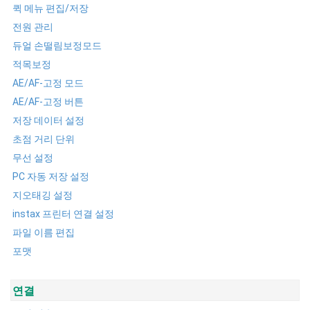
퀵 메뉴 편집/저장
전원 관리
듀얼 손떨림보정모드
적목보정
AE/AF-고정 모드
AE/AF-고정 버튼
저장 데이터 설정
초점 거리 단위
무선 설정
PC 자동 저장 설정
지오태깅 설정
instax 프린터 연결 설정
파일 이름 편집
포맷
연결