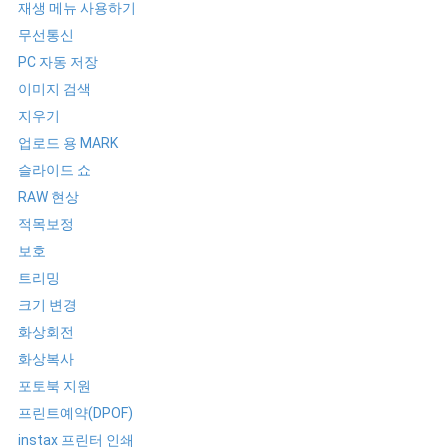
재생 메뉴 사용하기
무선통신
PC 자동 저장
이미지 검색
지우기
업로드 용 MARK
슬라이드 쇼
RAW 현상
적목보정
보호
트리밍
크기 변경
화상회전
화상복사
포토북 지원
프린트예약(DPOF)
instax 프린터 인쇄