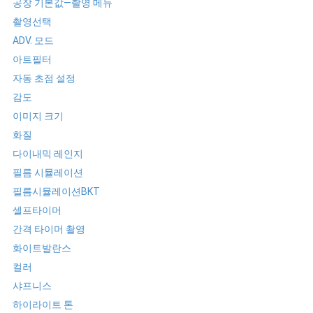
공장 기본값—촬영 메뉴
촬영선택
ADV. 모드
아트필터
자동 초점 설정
감도
이미지 크기
화질
다이내믹 레인지
필름 시뮬레이션
필름시뮬레이션BKT
셀프타이머
간격 타이머 촬영
화이트발란스
컬러
샤프니스
하이라이트 톤