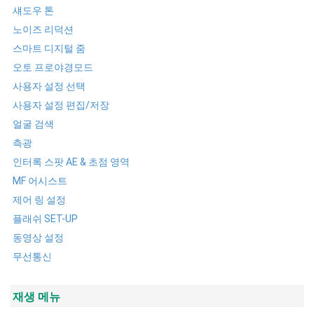
섀도우 톤
노이즈 리덕션
스마트 디지털 줌
오토 프로야경모드
사용자 설정 선택
사용자 설정 편집/저장
얼굴 검색
측광
인터록 스팟 AE & 초점 영역
MF 어시스트
제어 링 설정
플래쉬 SET-UP
동영상 설정
무선통신
재생 메뉴