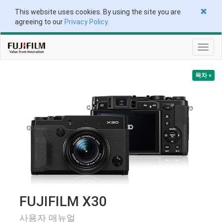
This website uses cookies. By using the site you are
agreeing to our
Privacy Policy
.
토
글
탐
목차 »
색
FUJIFILM X30
사용자 매뉴얼