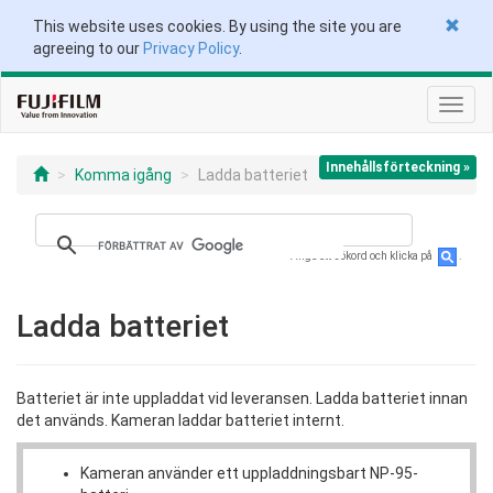
This website uses cookies. By using the site you are
agreeing to our
Privacy Policy
.
Växla
navig
Innehållsförteckning »
Komma igång
Ladda batteriet
Ange ett sökord och klicka på
.
Ladda batteriet
Batteriet är inte uppladdat vid leveransen. Ladda batteriet innan
det används. Kameran laddar batteriet internt.
Kameran använder ett uppladdningsbart NP-95-