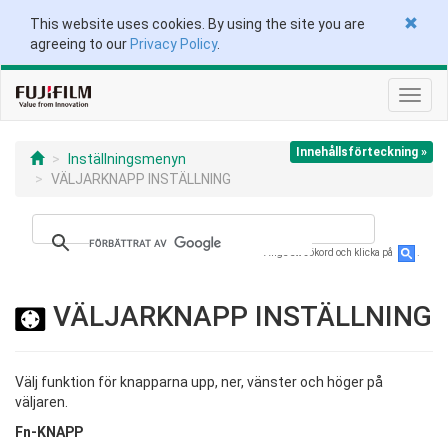
This website uses cookies. By using the site you are
agreeing to our
Privacy Policy
.
Växla
navig
Innehållsförteckning »
Inställningsmenyn
VÄLJARKNAPP INSTÄLLNING
Ange ett sökord och klicka på
.
VÄLJARKNAPP INSTÄLLNING
Välj funktion för knapparna upp, ner, vänster och höger på
väljaren.
Fn-KNAPP