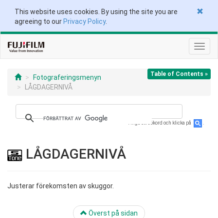
This website uses cookies. By using the site you are
agreeing to our
Privacy Policy
.
Växla
navig
Table of Contents »
Fotograferingsmenyn
LÅGDAGERNIVÅ
Ange ett sökord och klicka på
.
LÅGDAGERNIVÅ
Justerar förekomsten av skuggor.
Överst på sidan