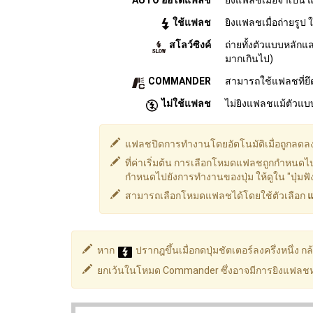
AUTO ออโต้แฟลช
ยิงแฟลชเมื่อจำเป็น
ใช้แฟลช
ยิงแฟลชเมื่อถ่ายรูป
สโลว์ซิงค์
ถ่ายทั้งตัวแบบหลักแ
มากเกินไป)
COMMANDER
สามารถใช้แฟลชที่ย
ไม่ใช้แฟลช
ไม่ยิงแฟลชแม้ตัวแบบ
แฟลชปิดการทำงานโดยอัตโนมัติเมื่อถูกลดล
ที่ค่าเริ่มต้น การเลือกโหมดแฟลชถูกกำหนดไปยังป
กำหนดไปยังการทำงานของปุ่ม ให้ดูใน "ปุ่มฟังก
สามารถเลือกโหมดแฟลชได้โดยใช้ตัวเลือก
แ
หาก
ปรากฎขึ้นเมื่อกดปุ่มชัตเตอร์ลงครึ่งหนึ่ง ก
ยกเว้นในโหมด Commander ซึ่งอาจมีการยิงแฟลชหลา