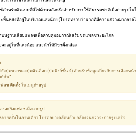
 แนะนำให้ใช้ในสถานการณ์ส่วนใหญ่
 ใช้สำหรับตัวแบบที่มีไฟด้านหลังหรือสำหรับการใช้สีธรรมชาติเมื่อถ่ายรูปใน
ละพื้นหลังที่อยู่ในบริเวณแสงน้อย (โปรดทราบว่าฉากที่มีความสว่างมากอาจไ
ึดบนฐานเสียบแฟลชเพื่อควบคุมอุปกรณ์เสริมชุดแฟลชระยะไกล
จะอยู่ในที่แสงน้อย แนะนำให้มีขาตั้งกล้อง
ง
ุ่มขวาของปุ่มตัวเลือก (ปุ่มฟังก์ชั่น 4) สำหรับข้อมูลเกี่ยวกับการเลือกหน้าที
์ชั่น"
ฟลช ติดตั้ง
ในเมนูถ่ายรูป
ล้องจะยิงแฟลชเมื่อถ่ายรูป
ยครั้งในภาพเดียว โปรดอย่าเคลื่อนย้ายกล้องจนกว่าจะถ่ายรูปเสร็จ