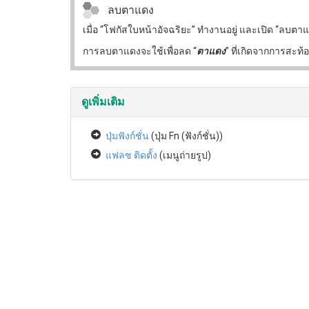
ลบตาแดง
เมื่อ “โฟกัสใบหน้าอัจฉริยะ” ทำงานอยู่ และเปิด “ล
การลบตาแดงจะใช้เพื่อลด “
ตาแดง
” ที่เกิดจากการส
ดูเพิ่มเติม
ปุ่มฟังก์ชั่น
(ปุ่ม Fn (ฟังก์ชั่น))
แฟลช ติดตั้ง
(เมนูถ่ายรูป)