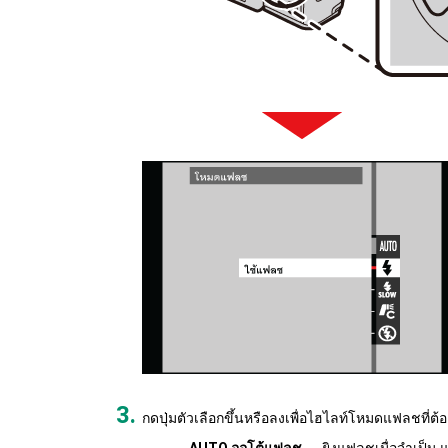
กดปุ่มตัวเลือกขึ้นหรือลงเพื่อไฮไลท์โหมดแฟลชที่ต