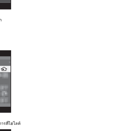
า
ารที่ไฮไลท์