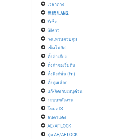
เวลาต่าง
รีเซ็ต
Silent
วงแหวนควบคุม
เช็คโฟกัส
ตั้งค่าเสียง
ตั้งค่าจอเริ่มต้น
ตั้งฟังก์ชั่น (Fn)
ตั้งปุ่มเลือก
แก้/จัดเก็บเมนูด่วน
ระบบพลังงาน
โหมด IS
ลบตาแดง
AE/AF LOCK
ปุ่ม AE/AF LOCK