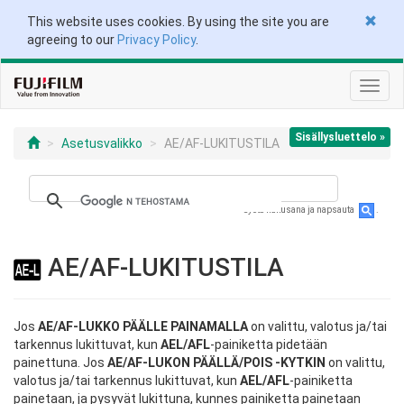
This website uses cookies. By using the site you are
agreeing to our
Privacy Policy
.
Näytä/
navigo
Sisällysluettelo »
Asetusvalikko
AE/AF-LUKITUSTILA
Syötä hakusana ja napsauta
.
AE/AF-LUKITUSTILA
Jos
AE/AF-LUKKO PÄÄLLE PAINAMALLA
on valittu, valotus ja/tai
tarkennus lukittuvat, kun
AEL/AFL
-painiketta pidetään
painettuna. Jos
AE/AF-LUKON PÄÄLLÄ/POIS -KYTKIN
on valittu,
valotus ja/tai tarkennus lukittuvat, kun
AEL/AFL
-painiketta
painetaan, ja pysyvät lukittuna, kunnes painiketta painetaan