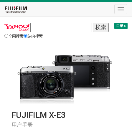
切
换
导
目录 »
航
全网搜索
站内搜索
FUJIFILM X-E3
用户手册