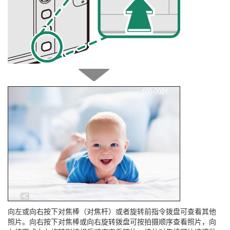
向左或向右按下对焦棒（对焦杆）或者旋转前指令拨盘可查看其他
照片。向右按下对焦棒或向右旋转拨盘可按拍摄顺序查看照片，向