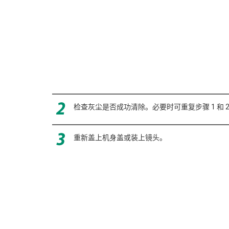
检查灰尘是否成功清除。必要时可重复步骤 1 和 
重新盖上机身盖或装上镜头。