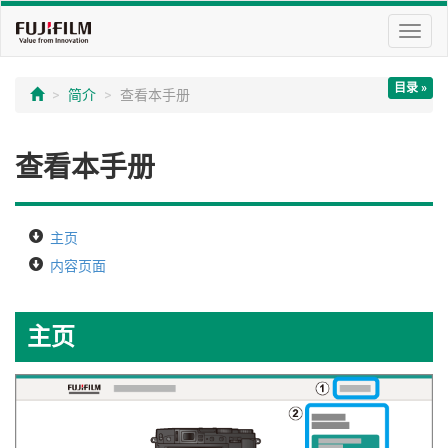
切
换
导
目录 »
航
简介
查看本手册
查看本手册
主页
内容页面
主页