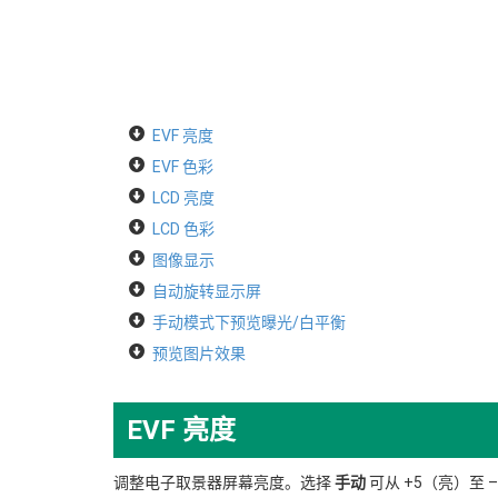
EVF 亮度
EVF 色彩
LCD 亮度
LCD 色彩
图像显示
自动旋转显示屏
手动模式下预览曝光/白平衡
预览图片效果
EVF 亮度
调整电子取景器屏幕亮度。选择
手动
可从 +5（亮）至