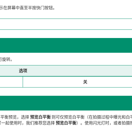
示在屏幕中直至半按快门按钮。
行旋转。
选项
关
白平衡预览，选择
预览白平衡
则可仅预览白平衡（在拍摄过程中曝光和白
灯一起使用时，我们推荐您选择
预览白平衡
）。使用闪光灯时，或者拍摄