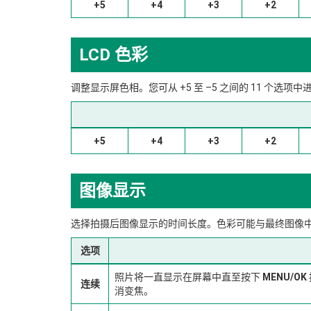
+5
+4
+3
+2
LCD 色彩
调整显示屏色相。您可从 +5 至 –5 之间的 11 个选项
+5
+4
+3
+2
图像显示
选择拍摄后图像显示的时间长度。色彩可能与最终图像中
选项
照片将一直显示在屏幕中直至按下
MENU/OK
连续
消变焦。