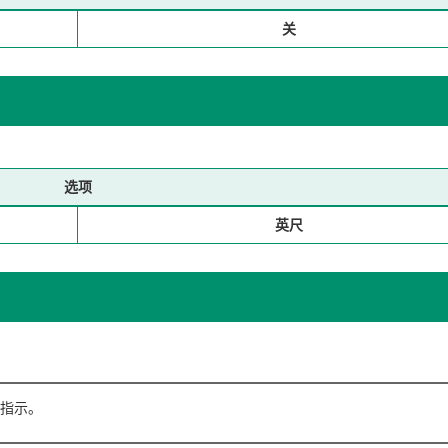
关
选项
英尺
指示。