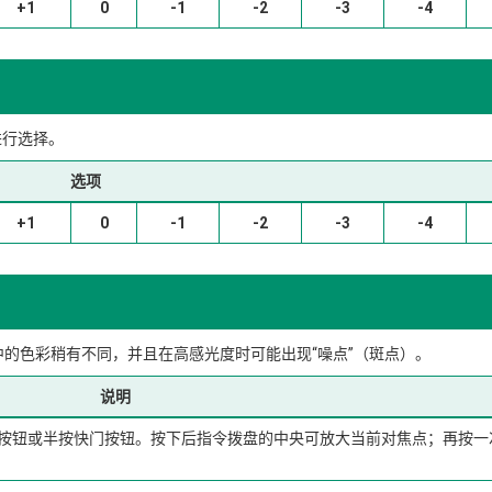
+1
0
-1
-2
-3
-4
中进行选择。
选项
+1
0
-1
-2
-3
-4
的色彩稍有不同，并且在高感光度时可能出现“噪点”（斑点）。
说明
按钮或半按快门按钮。按下后指令拨盘的中央可放大当前对焦点；再按一