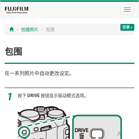
切
换
导
目录 »
航
拍摄照片
包围
包围
在一系列照片中自动更改设定。
按下
DRIVE
按钮显示驱动模式选项。