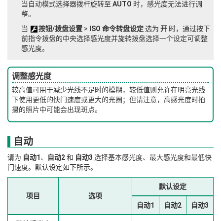
当自动模式选择器拨杆旋转至
AUTO
时，感光度无法进行调
整。
当
按钮/拨盘设置
>
ISO 命令转盘设定
选为
开
时，通过按下
前指令拨盘的中央选择感光度并旋转拨盘选择一个设定可调整
感光度。
调整感光度
较高值可用于减少光线不足时的模糊，较低值则允许在明亮光线
下使用更低的快门速度或更大的光圈；但请注意，高感光度时拍
摄的照片中可能会出现斑点。
自动
请为
自动1
、
自动2
和
自动3
选择基本感光度、最大感光度和最低快
门速度。默认设定如下所示。
默认设定
项目
选项
自动1
自动2
自动3