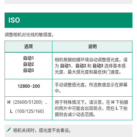
ISO
调整相机对光线的敏感度。
选项
说明
自动1
相机根据拍摄环境自动调整感光度。请
自动2
为
自动1
、
自动2
和
自动3
选择基本感
自动3
光度、最大感光度和最低快门速度。
手动调整感光度。所选数值显示在屏幕
12800
–
200
中。
H
（25600/51200）、
用于特殊情况下。请注意，在
H
下拍摄
的照片中可能会出现斑点，而在
L
下拍
L
（100/125/160）
摄则会减少动态范围。
相机关闭时，感光度不会重设。