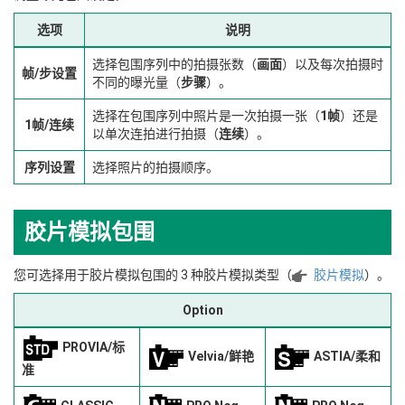
选项
说明
选择包围序列中的拍摄张数（
画面
）以及每次拍摄时
帧/步设置
不同的曝光量（
步骤
）。
选择在包围序列中照片是一次拍摄一张（
1帧
）还是
1帧/连续
以单次连拍进行拍摄（
连续
）。
序列设置
选择照片的拍摄顺序。
胶片模拟包围
您可选择用于胶片模拟包围的 3 种胶片模拟类型（
胶片模拟
）。
Option
PROVIA/标
Velvia/鲜艳
ASTIA/柔和
准