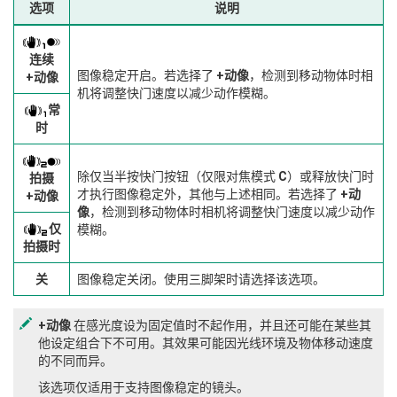
选项
说明
连续
图像稳定开启。若选择了
+动像
，检测到移动物体时相
+动像
机将调整快门速度以减少动作模糊。
常
时
除仅当半按快门按钮（仅限对焦模式
C
）或释放快门时
拍摄
才执行图像稳定外，其他与上述相同。若选择了
+动
+动像
像
，检测到移动物体时相机将调整快门速度以减少动作
仅
模糊。
拍摄时
关
图像稳定关闭。使用三脚架时请选择该选项。
+动像
在感光度设为固定值时不起作用，并且还可能在某些其
他设定组合下不可用。其效果可能因光线环境及物体移动速度
的不同而异。
该选项仅适用于支持图像稳定的镜头。