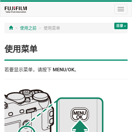
切
换
导
目录 »
航
使用之前
使用菜单
使用菜单
若要显示菜单，请按下
MENU/OK
。