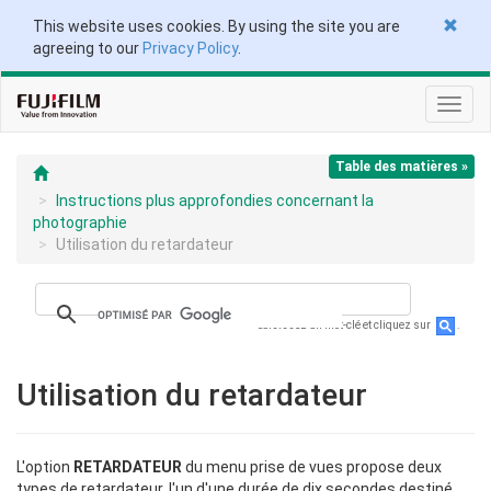
This website uses cookies. By using the site you are
agreeing to our
Privacy Policy
.
Toggl
navig
Table des matières »
Instructions plus approfondies concernant la
photographie
Utilisation du retardateur
Saisissez un mot-clé et cliquez sur
.
Utilisation du retardateur
L'option
RETARDATEUR
du menu prise de vues propose deux
types de retardateur, l'un d'une durée de dix secondes destiné