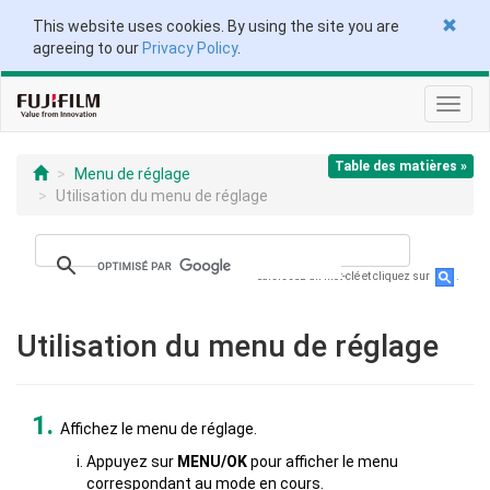
This website uses cookies. By using the site you are
agreeing to our
Privacy Policy
.
Toggl
navig
Table des matières »
Menu de réglage
Utilisation du menu de réglage
Saisissez un mot-clé et cliquez sur
.
Utilisation du menu de réglage
Affichez le menu de réglage.
Appuyez sur
MENU/OK
pour afficher le menu
correspondant au mode en cours.