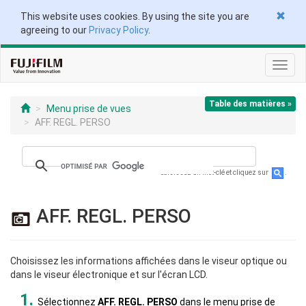
This website uses cookies. By using the site you are
agreeing to our
Privacy Policy
.
Toggl
navig
Table des matières »
Menu prise de vues
AFF. REGL. PERSO
Saisissez un mot-clé et cliquez sur
.
AFF. REGL. PERSO
Choisissez les informations affichées dans le viseur optique ou
dans le viseur électronique et sur l'écran LCD.
Sélectionnez
AFF. REGL. PERSO
dans le menu prise de