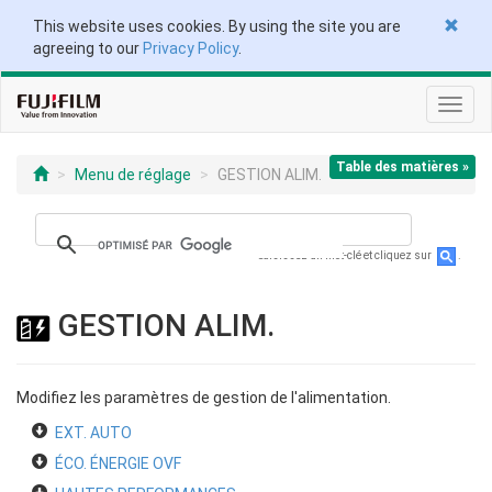
This website uses cookies. By using the site you are
agreeing to our
Privacy Policy
.
Toggl
navig
Table des matières »
Menu de réglage
GESTION ALIM.
Saisissez un mot-clé et cliquez sur
.
GESTION ALIM.
Modifiez les paramètres de gestion de l'alimentation.
EXT. AUTO
ÉCO. ÉNERGIE OVF