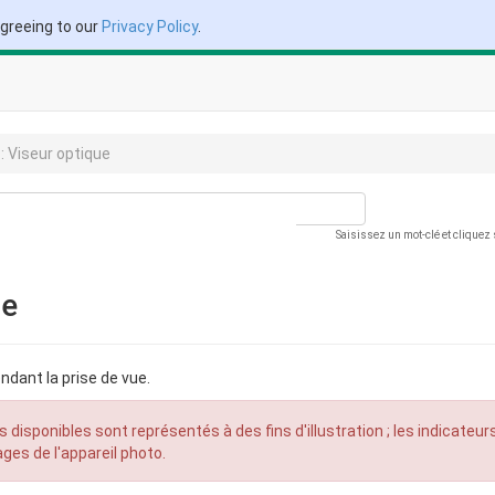
agreeing to our
Privacy Policy
.
 : Viseur optique
Saisissez un mot-clé et cliquez
ue
ndant la prise de vue.
 disponibles sont représentés à des fins d'illustration ; les indicateur
ges de l'appareil photo.