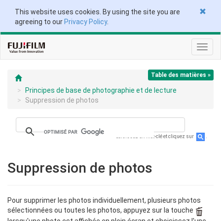
This website uses cookies. By using the site you are
agreeing to our
Privacy Policy
.
Toggl
navig
Table des matières »
Principes de base de photographie et de lecture
Suppression de photos
Saisissez un mot-clé et cliquez sur
.
Suppression de photos
Pour supprimer les photos individuellement, plusieurs photos
sélectionnées ou toutes les photos, appuyez sur la touche
lorsqu'une photo est affichée en plein écran et choisissez l'une