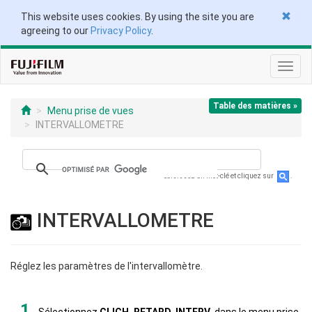
This website uses cookies. By using the site you are
agreeing to our
Privacy Policy
.
Toggl
navig
Table des matières »
Menu prise de vues
INTERVALLOMETRE
Saisissez un mot-clé et cliquez sur
.
INTERVALLOMETRE
Réglez les paramètres de l'intervallomètre.