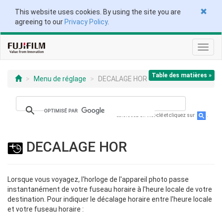
This website uses cookies. By using the site you are
agreeing to our
Privacy Policy
.
Toggl
navig
Table des matières »
Menu de réglage
DECALAGE HOR
Saisissez un mot-clé et cliquez sur
.
DECALAGE HOR
Lorsque vous voyagez, l'horloge de l'appareil photo passe
instantanément de votre fuseau horaire à l'heure locale de votre
destination. Pour indiquer le décalage horaire entre l'heure locale
et votre fuseau horaire :