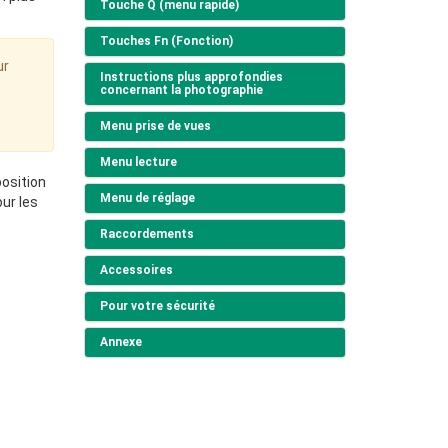
Touche Q (menu rapide)
Touches Fn (Fonction)
ur
Instructions plus approfondies
concernant la photographie
Menu prise de vues
Menu lecture
position
Menu de réglage
ur les
Raccordements
Accessoires
Pour votre sécurité
Annexe