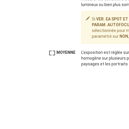
lumineux ou bien plus somb
Si
VER. EA SPOT E
PARAM. AUTOFOC
sélectionnée pour me
paramétré sur
NON
MOYENNE
L'exposition est réglée s
homogène sur plusieurs ph
paysages et les portraits 