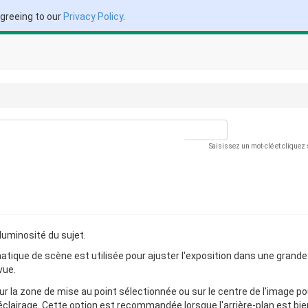
agreeing to our
Privacy Policy
.
Saisissez un mot-clé et cliquez
luminosité du sujet.
ique de scène est utilisée pour ajuster l'exposition dans une grande
vue.
ur la zone de mise au point sélectionnée ou sur le centre de l'image po
éclairage. Cette option est recommandée lorsque l'arrière-plan est bie