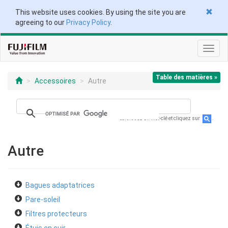
This website uses cookies. By using the site you are
agreeing to our
Privacy Policy
.
Toggl
navig
Table des matières »
Accessoires
Autre
Saisissez un mot-clé et cliquez sur
.
Autre
Bagues adaptatrices
Pare-soleil
Filtres protecteurs