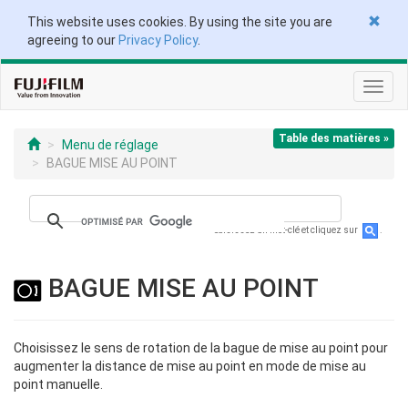
This website uses cookies. By using the site you are
agreeing to our
Privacy Policy
.
Toggl
navig
Table des matières »
Menu de réglage
BAGUE MISE AU POINT
Saisissez un mot-clé et cliquez sur
.
BAGUE MISE AU POINT
Choisissez le sens de rotation de la bague de mise au point pour
augmenter la distance de mise au point en mode de mise au
point manuelle.