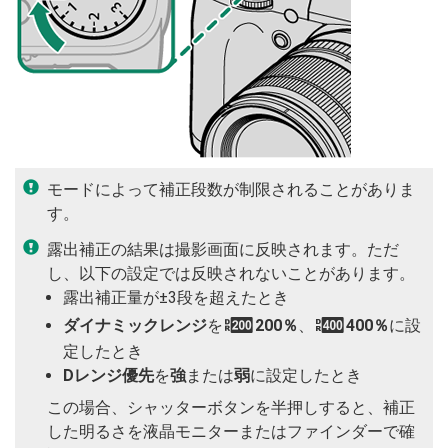
モードによって補正段数が制限されることがありま
す。
露出補正の結果は撮影画面に反映されます。ただ
し、以下の設定では反映されないことがあります。
露出補正量が±3段を超えたとき
ダイナミックレンジ
を
W
200％
、
X
400％
に設
定したとき
Dレンジ優先
を
強
または
弱
に設定したとき
この場合、シャッターボタンを半押しすると、補正
した明るさを液晶モニターまたはファインダーで確