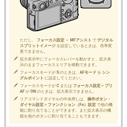
ただし、
フォーカス設定
＞
MFアシスト
で
デジタル
スプリットイメージ
を設定しているときは、倍率変
更できません。
拡大表示中にフォーカスレバーを動かすと、拡大表
示のままフォーカスエリアを移動できます。
フォーカスモードが
S
のときは、
AFモード
を
シン
グルポイント
に設定してください。
フォーカスモードが
C
または
フォーカス設定
>
プリ
AF
が
ON
のときは、拡大表示できません。
リアコマンドダイヤルの中央押しは、
操作ボタン・
ダイヤル設定
>
ファンクション（Fn）設定
で他の機
能に割り当てることができます。また拡大表示の機
能を他のボタンに割り当てることもできます。