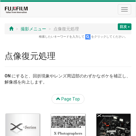
Toggl
navig
目次 »
撮影メニュー
点像復元処理
検索したいキーワードを入力して
をクリックしてください。
点像復元処理
ON
にすると、回折現象やレンズ周辺部のわずかなボケを補正し、
解像感を向上します。
Page Top