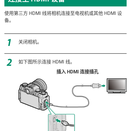
使用第三方 HDMI 线将相机连接至电视机或其他 HDMI 设
备。
关闭相机。
如下图所示连接 HDMI 线。
插入 HDMI 连接插孔