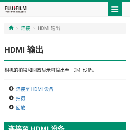
连接
HDMI 输出
HDMI 输出
相机的拍摄和回放显示可输出至 HDMI 设备。
连接至 HDMI 设备
拍摄
回放
连接至 HDMI 设备