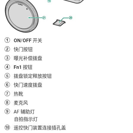
A
ON
/
OFF
开关
B
快门按钮
C
曝光补偿拨盘
D
Fn1
按钮
E
拨盘锁定释放按钮
F
快门速度拨盘
G
热靴
H
麦克风
I
AF 辅助灯
自拍指示灯
J
遥控快门装置连接插孔盖