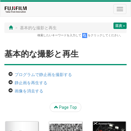
Toggl
navig
目次 »
基本的な撮影と再生
検索したいキーワードを入力して
をクリックしてください。
基本的な撮影と再生
プログラムで静止画を撮影する
静止画を再生する
画像を消去する
Page Top