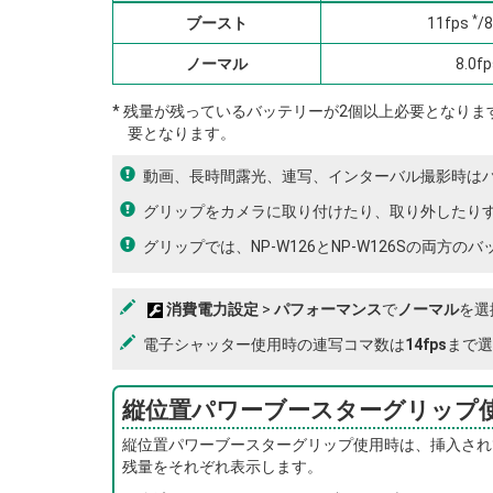
*
ブースト
11fps
/8
ノーマル
8.0fp
* 残量が残っているバッテリーが2個以上必要となり
要となります。
動画、長時間露光、連写、インターバル撮影時は
グリップをカメラに取り付けたり、取り外したり
グリップでは、NP-W126とNP-W126Sの両方
消費電力設定
>
パフォーマンス
で
ノーマル
を選
電子シャッター使用時の連写コマ数は
14fps
まで選
縦位置パワーブースターグリップ
縦位置パワーブースターグリップ使用時は、挿入され
残量をそれぞれ表示します。