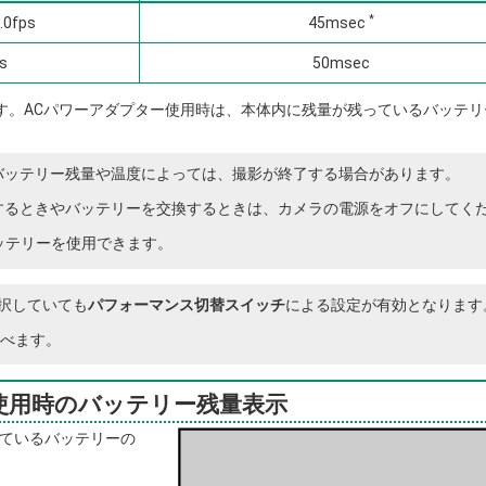
*
.0fps
45msec
s
50msec
ます。ACパワーアダプター使用時は、本体内に残量が残っているバッテリ
バッテリー残量や温度によっては、撮影が終了する場合があります。
するときやバッテリーを交換するときは、カメラの電源をオフにしてく
のバッテリーを使用できます。
択していても
パフォーマンス切替スイッチ
による設定が有効となります
べます。
使用時のバッテリー残量表示
ているバッテリーの