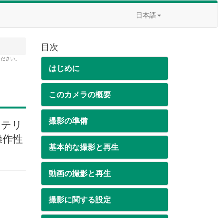
日本語
目次
ください。
はじめに
このカメラの概要
撮影の準備
ッテリ
操作性
基本的な撮影と再生
動画の撮影と再生
撮影に関する設定