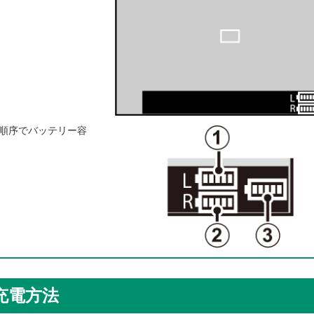
。
順序でバッテリー容
充電方法