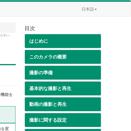
日本語
目次
ください。
はじめに
このカメラの概要
撮影の準備
基本的な撮影と再生
で機能を
動画の撮影と再生
撮影に関する設定
値を変