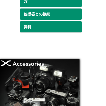
方
他機器との接続
資料