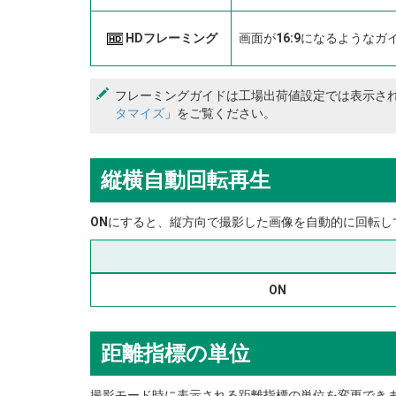
HDフレーミング
画面が
16:9
になるようなガ
フレーミングガイドは工場出荷値設定では表示さ
タマイズ
」をご覧ください。
縦横自動回転再生
ON
にすると、縦方向で撮影した画像を自動的に回転し
ON
距離指標の単位
撮影モード時に表示される距離指標の単位を変更でき