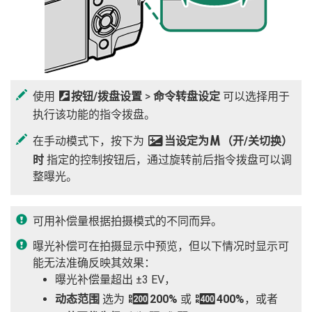
使用
D
按钮/拨盘设置
>
命令转盘设定
可以选择用于
执行该功能的指令拨盘。
在手动模式下，按下为
d
当设定为
（开/关切换）
B
时
指定的控制按钮后，通过旋转前后指令拨盘可以调
整曝光。
可用补偿量根据拍摄模式的不同而异。
曝光补偿可在拍摄显示中预览，但以下情况时显示可
能无法准确反映其效果：
曝光补偿量超出 ±3 EV，
动态范围
选为
W
200%
或
X
400%
，或者