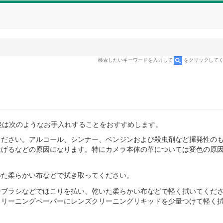
検索したいキーワードを入力して
をクリックして
後は次のようなお手入れすることをおすすめします。
ください。アルコール、シンナー、ベンジンおよび殺虫剤など揮発性の
はげるなどの原因になります。特にカメラ本体の革については変色の原
いた柔らかい布などで拭き取ってください。
ーブラシなどでほこりを払い、乾いた柔らかい布などで軽く拭いてくだ
クリーニングペーパーにレンズクリーニングリキッドを少量つけて軽く