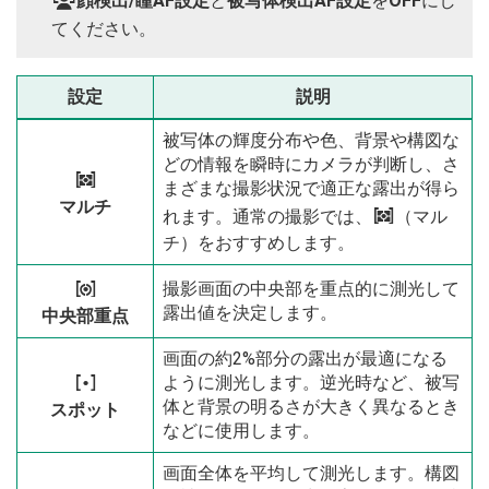
g
顔検出/瞳AF設定
と
被写体検出AF設定
を
OFF
にし
てください。
設定
説明
被写体の輝度分布や色、背景や構図な
どの情報を瞬時にカメラが判断し、さ
o
まざまな撮影状況で適正な露出が得ら
マルチ
れます。通常の撮影では、
o
（マル
チ）をおすすめします。
撮影画面の中央部を重点的に測光して
p
露出値を決定します。
中央部重点
画面の約2%部分の露出が最適になる
ように測光します。逆光時など、被写
v
体と背景の明るさが大きく異なるとき
スポット
などに使用します。
画面全体を平均して測光します。構図