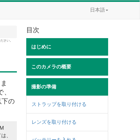
日本語
目次
ください。
はじめに
このカメラの概要
。ま
撮影の準備
で、
以下の
ストラップを取り付ける
レンズを取り付ける
M
ては、
バッテリーを入れる