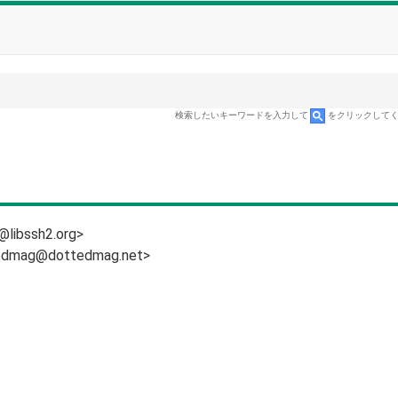
検索したいキーワードを入力して
をクリックして
@libssh2.org>
ttedmag@dottedmag.net>