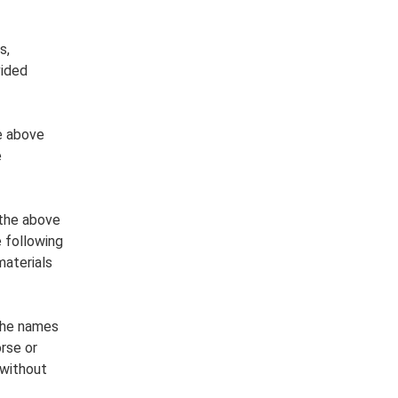
s,
vided
e above
e
 the above
e following
materials
the names
rse or
 without