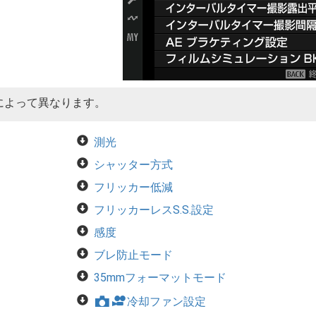
によって異なります。
測光
シャッター方式
フリッカー低減
フリッカーレスS.S.設定
感度
ブレ防止モード
35mmフォーマットモード
F
冷却ファン設定
x