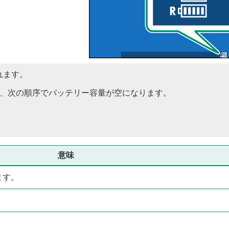
れます。
は、次の順序でバッテリー容量が空になります。
意味
ます。
。
。