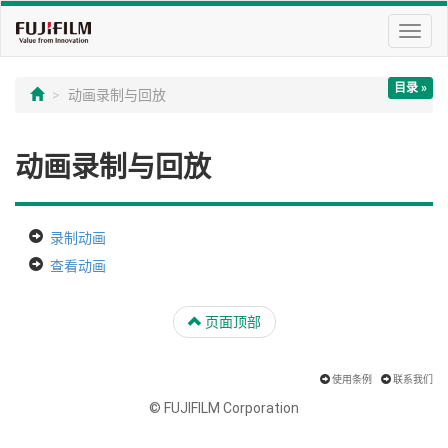
切
换
导
目录 »
航
动画录制与回放
动画录制与回放
录制动画
查看动画
页面顶部
使用条例
联系我们
© FUJIFILM Corporation