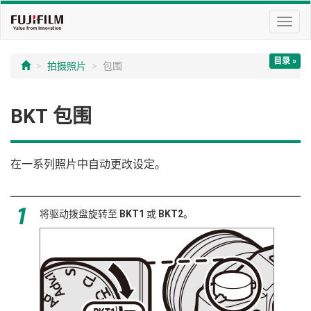
切
换
导
目录 »
航
拍摄照片
包围
BKT
包围
在一系列照片中自动更改设定。
将驱动拨盘旋转至
BKT1
或
BKT2
。