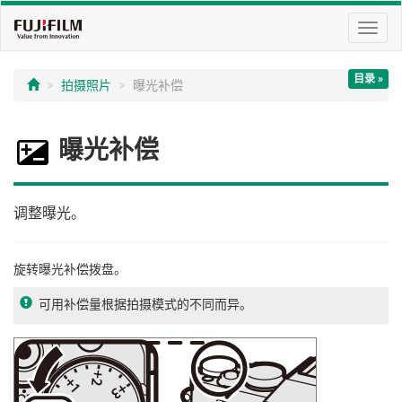
切
换
导
目录 »
航
拍摄照片
曝光补偿
曝光补偿
调整曝光。
旋转曝光补偿拨盘。
可用补偿量根据拍摄模式的不同而异。