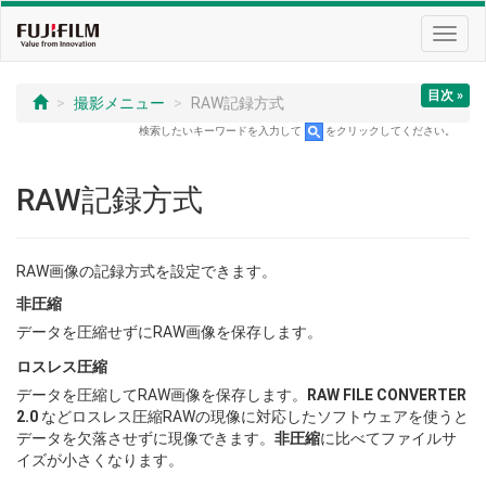
Toggl
navig
目次 »
撮影メニュー
RAW記録方式
検索したいキーワードを入力して
をクリックしてください。
RAW記録方式
RAW画像の記録方式を設定できます。
非圧縮
データを圧縮せずにRAW画像を保存します。
ロスレス圧縮
データを圧縮してRAW画像を保存します。
RAW FILE CONVERTER
2.0
などロスレス圧縮RAWの現像に対応したソフトウェアを使うと
データを欠落させずに現像できます。
非圧縮
に比べてファイルサ
イズが小さくなります。